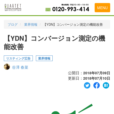
MENU
トップページ
ブログ
業界情報
【YDN】コンバージョン測定の機能改善
料金表
【YDN】コンバージョン測定の機
実績・お客様の声
能改善
初めて導入をお考えの方
リスティング広告
業界情報
代理店の乗り換えをお考えの方
谷澤 春菜
広告代理店・HP制作会社様へ
公開日：
2018年07月09日
更新日：
2018年07月10日
お申し込みから運用開始までの流れ
会社概要
お問い合わせ