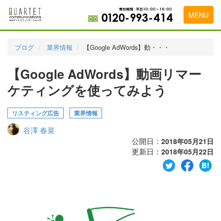
MENU
トップページ
ブログ
業界情報
【Google AdWords】動・・・
料金表
【Google AdWords】動画リマー
実績・お客様の声
ケティングを使ってみよう
初めて導入をお考えの方
リスティング広告
業界情報
代理店の乗り換えをお考えの方
谷澤 春菜
広告代理店・HP制作会社様へ
公開日：
2018年05月21日
更新日：
2018年05月22日
お申し込みから運用開始までの流れ
会社概要
お問い合わせ