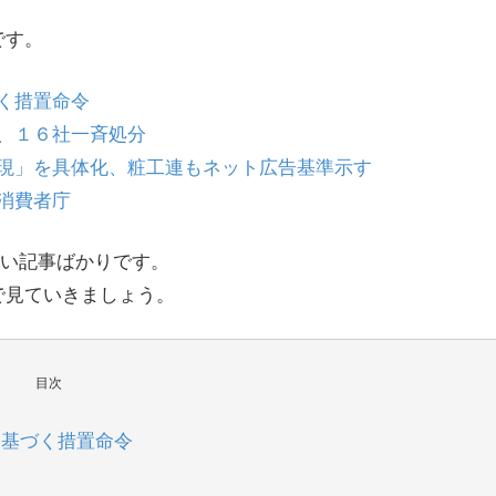
です。
く措置命令
、１６社一斉処分
現」を具体化、粧工連もネット広告基準示す
消費者庁
たい記事ばかりです。
で見ていきましょう。
目次
に基づく措置命令