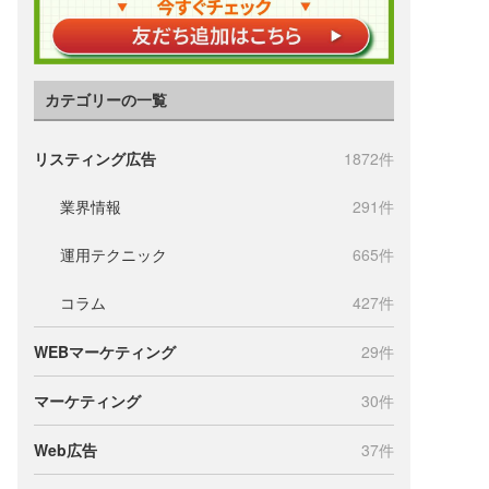
カテゴリーの一覧
リスティング広告
1872件
業界情報
291件
運用テクニック
665件
コラム
427件
WEBマーケティング
29件
マーケティング
30件
Web広告
37件