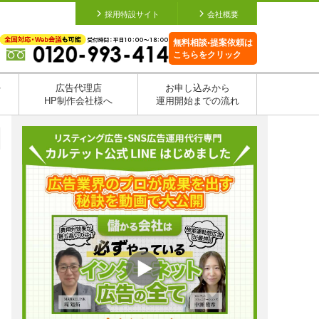
採用特設サイト
会社概要
無料相談•提案依頼は
こちらをクリック
を
広告代理店
お申し込みから
HP制作会社様へ
運用開始までの流れ
日
日