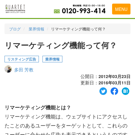
MENU
トップページ
ブログ
業界情報
リマーケティング機能って何？
料金表
リマーケティング機能って何？
実績・お客様の声
リスティング広告
業界情報
初めて導入をお考えの方
多田 芳教
代理店の乗り換えをお考えの方
公開日：
2012年03月23日
更新日：
2016年03月11日
広告代理店・HP制作会社様へ
お申し込みから運用開始までの流れ
リマーケティング機能とは？
会社概要
リマーケティング機能は、ウェブサイトにアクセスし
お問い合わせ
たことのあるユーザーをターゲットとして、これらの
ユーザーに合わせた広告を表示できるというものです