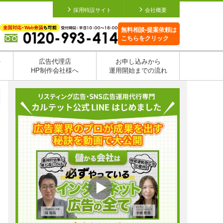
採用特設サイト
会社概要
無料相談•提案依頼は
こちらをクリック
を
広告代理店
お申し込みから
HP制作会社様へ
運用開始までの流れ
日
日