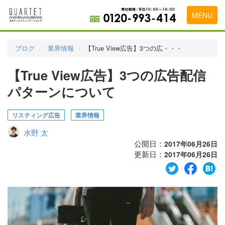
MENU
トップページ
ブログ
業界情報
【True View広告】3つの広・・・
料金表
【True View広告】3つの広告配信
実績・お客様の声
パターンについて
初めて導入をお考えの方
リスティング広告
業界情報
代理店の乗り換えをお考えの方
水野 太
広告代理店・HP制作会社様へ
公開日：
2017年06月26日
更新日：
2017年06月26日
お申し込みから運用開始までの流れ
会社概要
お問い合わせ