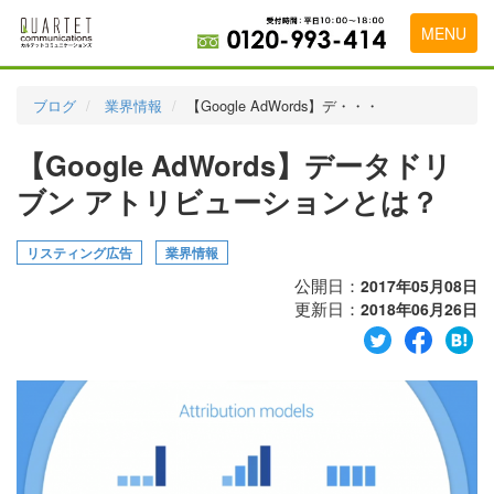
MENU
トップページ
ブログ
業界情報
【Google AdWords】デ・・・
料金表
【Google AdWords】データドリ
実績・お客様の声
ブン アトリビューションとは？
初めて導入をお考えの方
リスティング広告
業界情報
代理店の乗り換えをお考えの方
公開日：
2017年05月08日
更新日：
2018年06月26日
広告代理店・HP制作会社様へ
お申し込みから運用開始までの流れ
会社概要
お問い合わせ