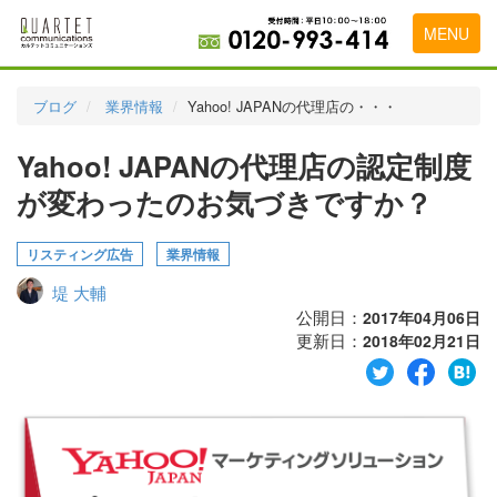
MENU
トップページ
ブログ
業界情報
Yahoo! JAPANの代理店の・・・
料金表
Yahoo! JAPANの代理店の認定制度
実績・お客様の声
が変わったのお気づきですか？
初めて導入をお考えの方
リスティング広告
業界情報
代理店の乗り換えをお考えの方
堤 大輔
広告代理店・HP制作会社様へ
公開日：
2017年04月06日
更新日：
2018年02月21日
お申し込みから運用開始までの流れ
会社概要
お問い合わせ