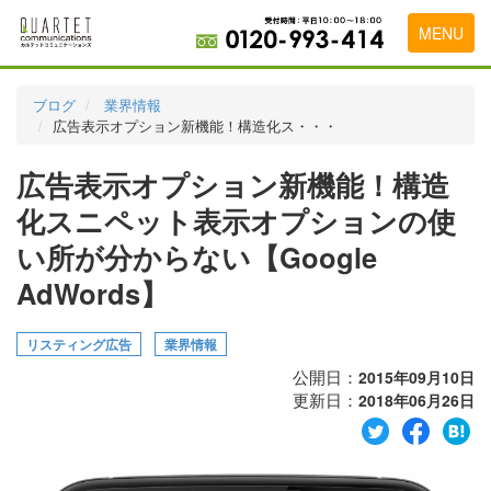
MENU
トップページ
ブログ
業界情報
広告表示オプション新機能！構造化ス・・・
料金表
広告表示オプション新機能！構造
実績・お客様の声
化スニペット表示オプションの使
初めて導入をお考えの方
い所が分からない【Google
代理店の乗り換えをお考えの方
AdWords】
広告代理店・HP制作会社様へ
リスティング広告
業界情報
お申し込みから運用開始までの流れ
公開日：
2015年09月10日
更新日：
2018年06月26日
会社概要
お問い合わせ