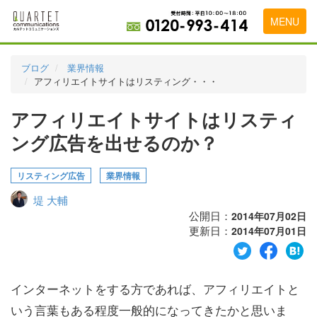
MENU
トップページ
ブログ
業界情報
アフィリエイトサイトはリスティング・・・
料金表
アフィリエイトサイトはリスティ
実績・お客様の声
ング広告を出せるのか？
初めて導入をお考えの方
代理店の乗り換えをお考えの方
リスティング広告
業界情報
堤 大輔
広告代理店・HP制作会社様へ
公開日：
2014年07月02日
更新日：
お申し込みから運用開始までの流れ
2014年07月01日
会社概要
インターネットをする方であれば、アフィリエイトと
お問い合わせ
いう言葉もある程度一般的になってきたかと思いま