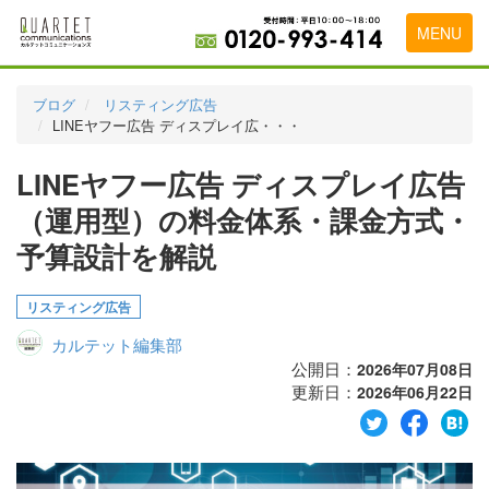
MENU
トップページ
ブログ
リスティング広告
LINEヤフー広告 ディスプレイ広・・・
料金表
LINEヤフー広告 ディスプレイ広告
実績・お客様の声
（運用型）の料金体系・課金方式・
初めて導入をお考えの方
予算設計を解説
代理店の乗り換えをお考えの方
リスティング広告
広告代理店・HP制作会社様へ
カルテット編集部
お申し込みから運用開始までの流れ
公開日：
2026年07月08日
更新日：
2026年06月22日
会社概要
お問い合わせ