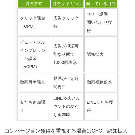
課金方式
課金タイミング
向いている目的
サイト誘導・
クリック課金
広告クリック
問い合わせ獲
（CPC）
時
得
ビューアブル
広告が視認可
インプレッシ
能な状態で
認知拡大
ョン課金
1,000回表示
（vCPM）
動画が一定時
動画再生課金
動画視聴促進
間再生
LINE公式アカ
友だち追加課
LINE友だち獲
ウントの友だ
金
得
ち追加時
コンバージョン獲得を重視する場合はCPC、認知拡大