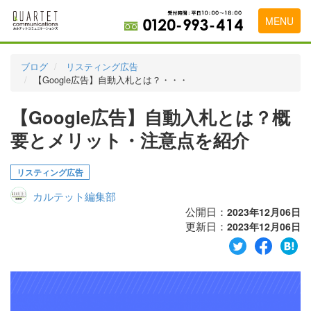
MENU
トップページ
ブログ
リスティング広告
【Google広告】自動入札とは？・・・
料金表
【Google広告】自動入札とは？概
実績・お客様の声
要とメリット・注意点を紹介
初めて導入をお考えの方
代理店の乗り換えをお考えの方
リスティング広告
カルテット編集部
広告代理店・HP制作会社様へ
公開日：
2023年12月06日
更新日：
お申し込みから運用開始までの流れ
2023年12月06日
会社概要
お問い合わせ