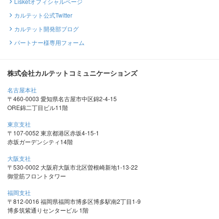
Lisketオフィシャルページ
カルテット公式Twitter
カルテット開発部ブログ
パートナー様専用フォーム
株式会社カルテットコミュニケーションズ
名古屋本社
〒460-0003 愛知県名古屋市中区錦2-4-15
ORE錦二丁目ビル11階
東京支社
〒107-0052 東京都港区赤坂4-15-1
赤坂ガーデンシティ14階
大阪支社
〒530-0002 大阪府大阪市北区曽根崎新地1-13-22
御堂筋フロントタワー
福岡支社
〒812-0016 福岡県福岡市博多区博多駅南2丁目1-9
博多筑紫通りセンタービル 1階