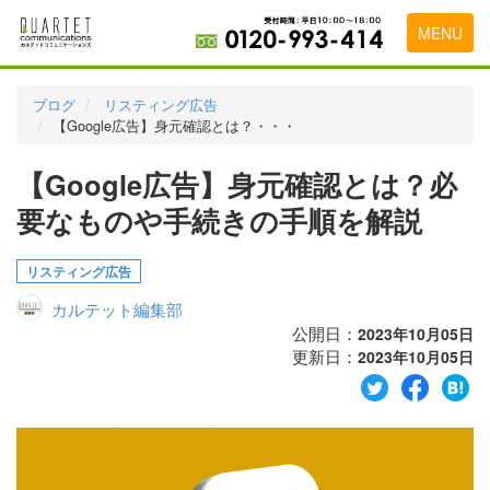
MENU
トップページ
ブログ
リスティング広告
【Google広告】身元確認とは？・・・
料金表
【Google広告】身元確認とは？必
実績・お客様の声
要なものや手続きの手順を解説
初めて導入をお考えの方
代理店の乗り換えをお考えの方
リスティング広告
カルテット編集部
広告代理店・HP制作会社様へ
公開日：
2023年10月05日
更新日：
お申し込みから運用開始までの流れ
2023年10月05日
会社概要
お問い合わせ