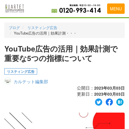
MENU
トップページ
ブログ
リスティング広告
YouTube広告の活用｜効果計測・・・
料金表
YouTube広告の活用｜効果計測で
実績・お客様の声
重要な5つの指標について
初めて導入をお考えの方
代理店の乗り換えをお考えの方
リスティング広告
カルテット編集部
広告代理店・HP制作会社様へ
公開日：
2023年03月03日
更新日：
お申し込みから運用開始までの流れ
2023年03月03日
会社概要
お問い合わせ