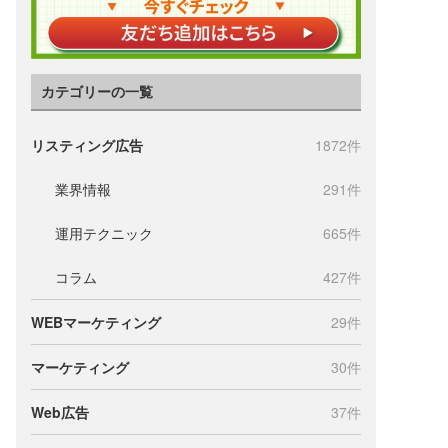
カテゴリーの一覧
リスティング広告
1872件
業界情報
291件
運用テクニック
665件
コラム
427件
WEBマーケティング
29件
マーケティング
30件
Web広告
37件