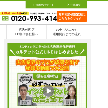
採用特設サイト
会社概要
無料相談•提案依頼は
こちらをクリック
を
広告代理店
お申し込みから
HP制作会社様へ
運用開始までの流れ
日
日