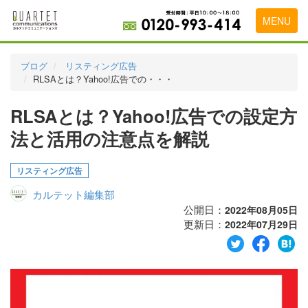
MENU
トップページ
ブログ
リスティング広告
RLSAとは？Yahoo!広告での・・・
料金表
RLSAとは？Yahoo!広告での設定方
実績・お客様の声
法と活用の注意点を解説
初めて導入をお考えの方
代理店の乗り換えをお考えの方
リスティング広告
カルテット編集部
広告代理店・HP制作会社様へ
公開日：
2022年08月05日
更新日：
お申し込みから運用開始までの流れ
2022年07月29日
会社概要
お問い合わせ