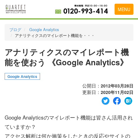
MENU
トップページ
ブログ
Google Analytics
アナリティクスのマイレポート機能を・・・
料金表
アナリティクスのマイレポート機
実績・お客様の声
能を使おう 《Google Analytics》
初めて導入をお考えの方
代理店の乗り換えをお考えの方
Google Analytics
公開日：
2012年03月28日
広告代理店・HP制作会社様へ
更新日：
2020年11月02日
お申し込みから運用開始までの流れ
会社概要
Google Analyticsのマイレポート機能は皆さん活用され
ていますか？
お問い合わせ
アクセス解析は何か施策をしたときの反応やサイトの