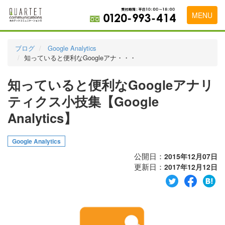
MENU
トップページ
ブログ
Google Analytics
知っていると便利なGoogleアナ・・・
料金表
知っていると便利なGoogleアナリ
実績・お客様の声
ティクス小技集【Google
初めて導入をお考えの方
Analytics】
代理店の乗り換えをお考えの方
Google Analytics
広告代理店・HP制作会社様へ
公開日：
2015年12月07日
お申し込みから運用開始までの流れ
更新日：
2017年12月12日
会社概要
お問い合わせ