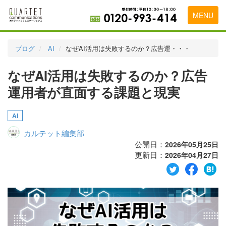
MENU
トップページ
ブログ
AI
なぜAI活用は失敗するのか？広告運・・・
料金表
なぜAI活用は失敗するのか？広告
実績・お客様の声
運用者が直面する課題と現実
初めて導入をお考えの方
AI
代理店の乗り換えをお考えの方
カルテット編集部
広告代理店・HP制作会社様へ
公開日：
2026年05月25日
更新日：
2026年04月27日
お申し込みから運用開始までの流れ
会社概要
お問い合わせ