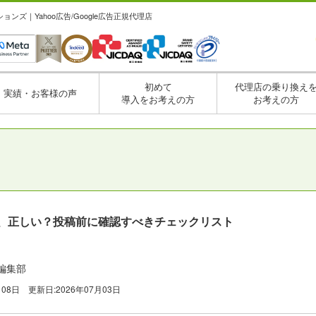
ズ｜Yahoo広告/Google広告正規代理店
初めて
代理店の乗り換え
実績・お客様の声
導入をお考えの方
お考えの方
稿、正しい？投稿前に確認すべきチェックリスト
編集部
月08日
更新日:
2026年07月03日