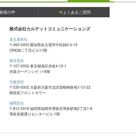
客様の声
よくあるご質問
株式会社カルテットコミュニケーションズ
名古屋本社
〒460-0003 愛知県名古屋市中区錦2-4-15
ORE錦二丁目ビル11階
東京支社
〒107-0052 東京都港区赤坂4-15-1
赤坂ガーデンシティ14階
大阪支社
〒530-0002 大阪府大阪市北区曽根崎新地1-13-22
御堂筋フロントタワー
福岡支社
〒812-0016 福岡県福岡市博多区博多駅南2丁目1-9
博多筑紫通りセンタービル 1階