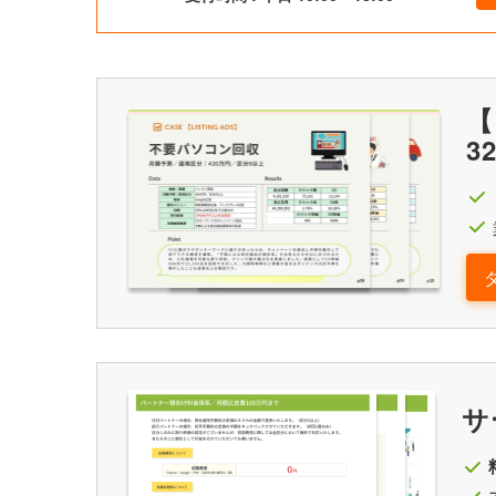
【
3
サ