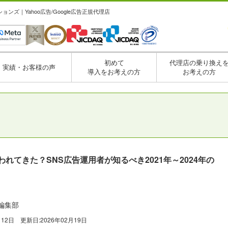
ズ｜Yahoo広告/Google広告正規代理店
初めて
代理店の乗り換え
実績・お客様の声
導入をお考えの方
お考えの方
われてきた？SNS広告運用者が知るべき2021年～2024年の
編集部
月12日
更新日:
2026年02月19日