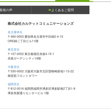
客様の声
よくあるご質問
株式会社カルテットコミュニケーションズ
名古屋本社
〒460-0003 愛知県名古屋市中区錦2-4-15
ORE錦二丁目ビル11階
東京支社
〒107-0052 東京都港区赤坂4-15-1
赤坂ガーデンシティ14階
大阪支社
〒530-0002 大阪府大阪市北区曽根崎新地1-13-22
御堂筋フロントタワー
福岡支社
〒812-0016 福岡県福岡市博多区博多駅南2丁目1-9
博多筑紫通りセンタービル 1階