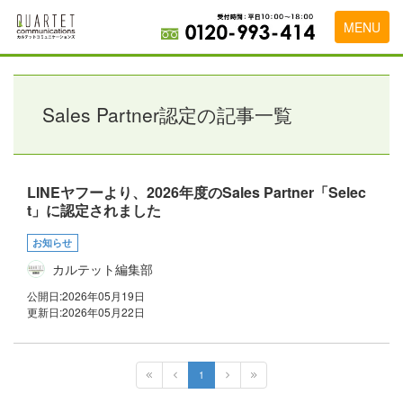
MENU
トップページ
料金表
Sales Partner認定の記事一覧
実績・お客様の声
初めて導入をお考えの方
LINEヤフーより、2026年度のSales Partner「Selec
t」に認定されました
代理店の乗り換えをお考えの方
お知らせ
広告代理店・HP制作会社様へ
カルテット編集部
お申し込みから運用開始までの流れ
公開日:
2026年05月19日
更新日:
2026年05月22日
会社概要
お問い合わせ
1