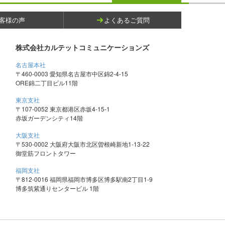
客様の声
よくあるご質問
株式会社カルテットコミュニケーションズ
名古屋本社
〒460-0003 愛知県名古屋市中区錦2-4-15
ORE錦二丁目ビル11階
東京支社
〒107-0052 東京都港区赤坂4-15-1
赤坂ガーデンシティ14階
大阪支社
〒530-0002 大阪府大阪市北区曽根崎新地1-13-22
御堂筋フロントタワー
福岡支社
〒812-0016 福岡県福岡市博多区博多駅南2丁目1-9
博多筑紫通りセンタービル 1階