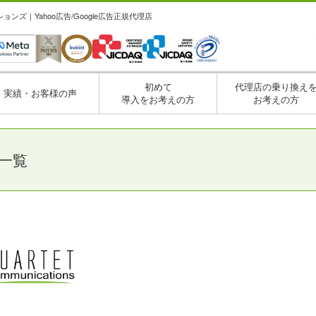
ズ｜Yahoo広告/Google広告正規代理店
初めて
代理店の乗り換え
実績・お客様の声
導入をお考えの方
お考えの方
事一覧