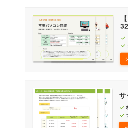
【
3
サ