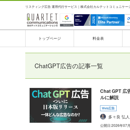
リスティング広告 運用代行サービス｜株式会社カルテットコミュニケーション
トップページ
料金表
ChatGPT広告の記事一覧
Chat GP
ルに解説
Web広告
多々良 弘人
公開日:
2026年07