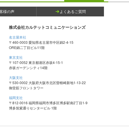
客様の声
よくあるご質問
株式会社カルテットコミュニケーションズ
名古屋本社
〒460-0003 愛知県名古屋市中区錦2-4-15
ORE錦二丁目ビル11階
東京支社
〒107-0052 東京都港区赤坂4-15-1
赤坂ガーデンシティ14階
大阪支社
〒530-0002 大阪府大阪市北区曽根崎新地1-13-22
御堂筋フロントタワー
福岡支社
〒812-0016 福岡県福岡市博多区博多駅南2丁目1-9
博多筑紫通りセンタービル 1階