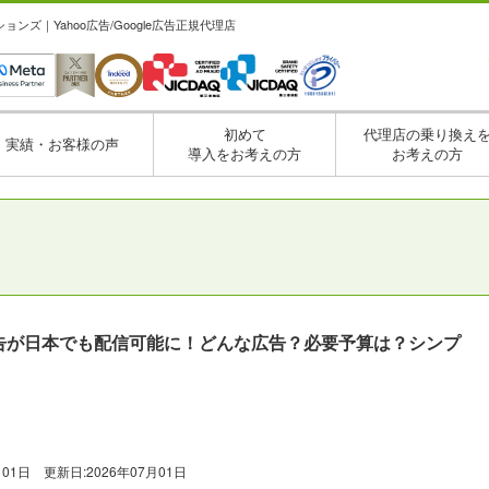
ズ｜Yahoo広告/Google広告正規代理店
初めて
代理店の乗り換え
実績・お客様の声
導入をお考えの方
お考えの方
T 広告が日本でも配信可能に！どんな広告？必要予算は？シンプ
月01日
更新日:
2026年07月01日