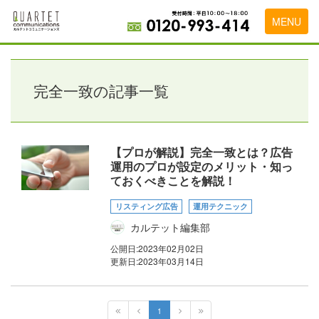
MENU
トップページ
料金表
完全一致の記事一覧
実績・お客様の声
初めて導入をお考えの方
【プロが解説】完全一致とは？広告
運用のプロが設定のメリット・知っ
代理店の乗り換えをお考えの方
ておくべきことを解説！
広告代理店・HP制作会社様へ
リスティング広告
運用テクニック
カルテット編集部
お申し込みから運用開始までの流れ
公開日:
2023年02月02日
会社概要
更新日:
2023年03月14日
お問い合わせ
1