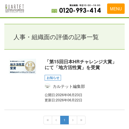
MENU
トップページ
料金表
人事・組織面の評価の記事一覧
実績・お客様の声
初めて導入をお考えの方
「第15回日本HRチャレンジ大賞」
にて「地方活性賞」を受賞
代理店の乗り換えをお考えの方
お知らせ
広告代理店・HP制作会社様へ
カルテット編集部
お申し込みから運用開始までの流れ
公開日:
2026年06月23日
更新日:
2026年06月22日
会社概要
お問い合わせ
1