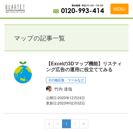
MENU
トップページ
料金表
マップの記事一覧
実績・お客様の声
初めて導入をお考えの方
【Excelの3Dマップ機能】リスティ
ング広告の運用に役立ててみる
代理店の乗り換えをお考えの方
その他広告・ツールなど
広告代理店・HP制作会社様へ
竹内 達哉
お申し込みから運用開始までの流れ
公開日:
2020年12月24日
更新日:
2023年02月02日
会社概要
お問い合わせ
1