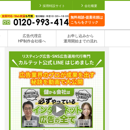
採用特設サイト
会社概要
無料相談•提案依頼は
こちらをクリック
を
広告代理店
お申し込みから
HP制作会社様へ
運用開始までの流れ
日
日