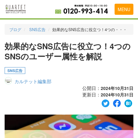
MENU
トップページ
ブログ
SNS広告
効果的なSNS広告に役立つ！4つの・・・
料金表
効果的なSNS広告に役立つ！4つの
実績・お客様の声
SNSのユーザー属性を解説
初めて導入をお考えの方
SNS広告
代理店の乗り換えをお考えの方
カルテット編集部
広告代理店・HP制作会社様へ
公開日：
2024年10月31日
更新日：
2024年10月31日
お申し込みから運用開始までの流れ
会社概要
お問い合わせ