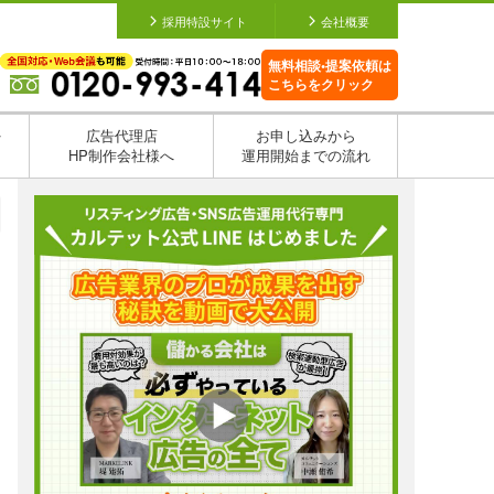
採用特設サイト
会社概要
無料相談•提案依頼は
こちらをクリック
を
広告代理店
お申し込みから
HP制作会社様へ
運用開始までの流れ
日
日