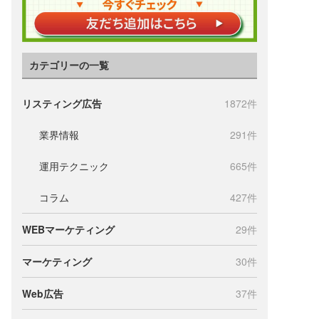
カテゴリーの一覧
リスティング広告
1872件
業界情報
291件
運用テクニック
665件
コラム
427件
WEBマーケティング
29件
マーケティング
30件
Web広告
37件