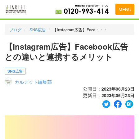
MENU
トップページ
ブログ
SNS広告
【Instagram広告】Face・・・
料金表
【Instagram広告】Facebook広告
実績・お客様の声
との違いと連携するメリット
初めて導入をお考えの方
SNS広告
代理店の乗り換えをお考えの方
カルテット編集部
広告代理店・HP制作会社様へ
公開日：
2023年06月23日
更新日：
2023年06月23日
お申し込みから運用開始までの流れ
会社概要
お問い合わせ