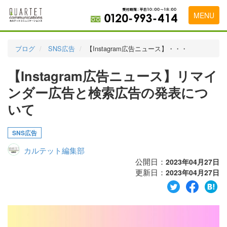
MENU
トップページ
ブログ
SNS広告
【Instagram広告ニュース】・・・
料金表
【Instagram広告ニュース】リマイ
実績・お客様の声
ンダー広告と検索広告の発表につ
初めて導入をお考えの方
いて
代理店の乗り換えをお考えの方
SNS広告
広告代理店・HP制作会社様へ
カルテット編集部
公開日：
2023年04月27日
お申し込みから運用開始までの流れ
更新日：
2023年04月27日
会社概要
お問い合わせ