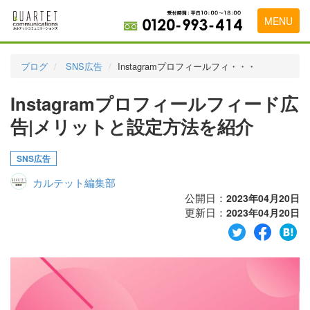
MENU
トップページ
ブログ
SNS広告
Instagramプロフィールフィ・・・
料金表
Instagramプロフィールフィード広
実績・お客様の声
告|メリットと設定方法を紹介
初めて導入をお考えの方
SNS広告
代理店の乗り換えをお考えの方
カルテット編集部
広告代理店・HP制作会社様へ
公開日：
2023年04月20日
更新日：
2023年04月20日
お申し込みから運用開始までの流れ
会社概要
お問い合わせ