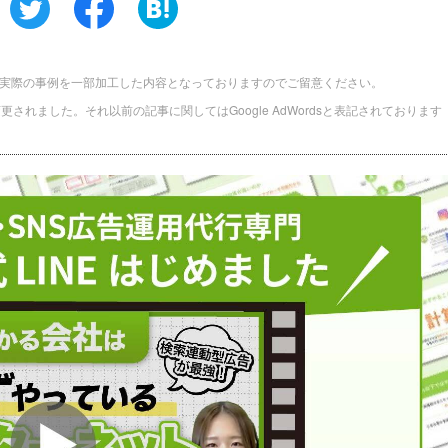
実際の事例を一部加工した内容となっておりますのでご留意ください。
に名称変更されました。それ以前の記事に関してはGoogle AdWordsと表記されております