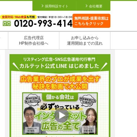
採用特設サイト
会社概要
無料相談•提案依頼は
こちらをクリック
を
広告代理店
お申し込みから
HP制作会社様へ
運用開始までの流れ
日
日