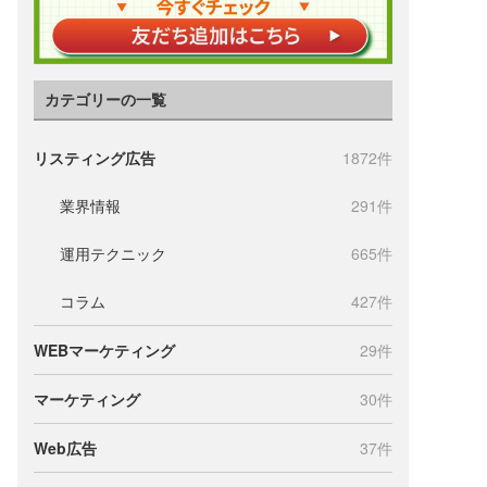
カテゴリーの一覧
リスティング広告
1872件
業界情報
291件
運用テクニック
665件
コラム
427件
WEBマーケティング
29件
マーケティング
30件
Web広告
37件