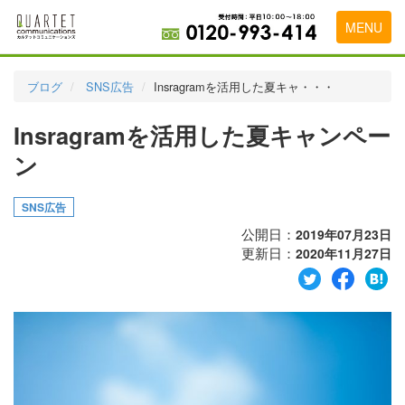
MENU
トップページ
ブログ
SNS広告
Insragramを活用した夏キャ・・・
料金表
Insragramを活用した夏キャンペー
実績・お客様の声
ン
初めて導入をお考えの方
SNS広告
代理店の乗り換えをお考えの方
公開日：
2019年07月23日
更新日：
2020年11月27日
広告代理店・HP制作会社様へ
お申し込みから運用開始までの流れ
会社概要
お問い合わせ