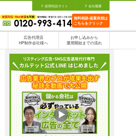
採用特設サイト
会社概要
無料相談•提案依頼は
こちらをクリック
を
広告代理店
お申し込みから
HP制作会社様へ
運用開始までの流れ
日
日