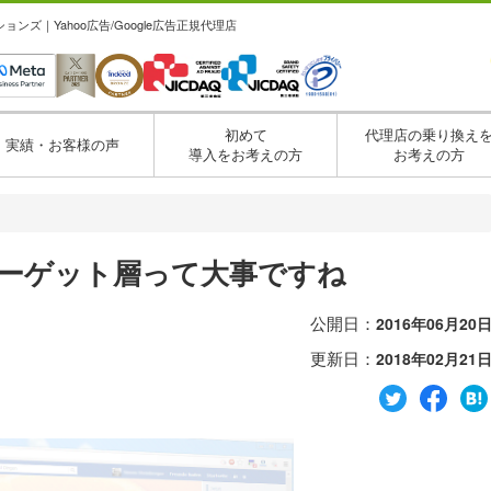
ズ｜Yahoo広告/Google広告正規代理店
初めて
代理店の乗り換え
実績・お客様の声
導入をお考えの方
お考えの方
・
てターゲット層って大事ですね
公開日：
2016年06月20
更新日：
2018年02月21