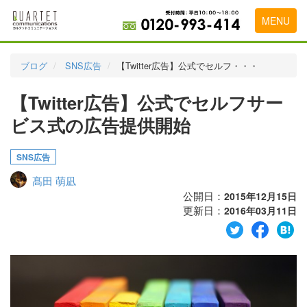
MENU
トップページ
ブログ
SNS広告
【Twitter広告】公式でセルフ・・・
料金表
【Twitter広告】公式でセルフサー
実績・お客様の声
ビス式の広告提供開始
初めて導入をお考えの方
SNS広告
代理店の乗り換えをお考えの方
髙田 萌凪
広告代理店・HP制作会社様へ
公開日：
2015年12月15日
更新日：
2016年03月11日
お申し込みから運用開始までの流れ
会社概要
お問い合わせ