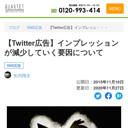
MENU
トップページ
ブログ
SNS広告
【Twitter広告】インプレッシ・・・
料金表
【Twitter広告】インプレッション
実績・お客様の声
が減少していく要因について
初めて導入をお考えの方
SNS広告
代理店の乗り換えをお考えの方
矢内翔太
広告代理店・HP制作会社様へ
公開日：
2015年11月10日
更新日：
2020年11月27日
お申し込みから運用開始までの流れ
会社概要
お問い合わせ