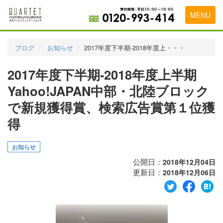
MENU
トップページ
ブログ
お知らせ
2017年度下半期-2018年度上・・・
料金表
2017年度下半期-2018年度上半期
実績・お客様の声
Yahoo!JAPAN中部・北陸ブロック
初めて導入をお考えの方
で新規獲得賞、検索広告賞第１位獲
得
代理店の乗り換えをお考えの方
広告代理店・HP制作会社様へ
お知らせ
公開日：
2018年12月04日
お申し込みから運用開始までの流れ
更新日：
2018年12月06日
会社概要
お問い合わせ