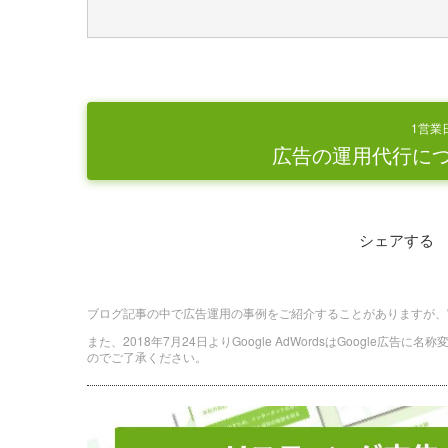
1営業
広告の運用代行に
シェアする
ブログ記事の中で広告運用の事例をご紹介することがありますが、
また、2018年7月24日よりGoogle AdWordsはGoogle広告
のでご了承ください。