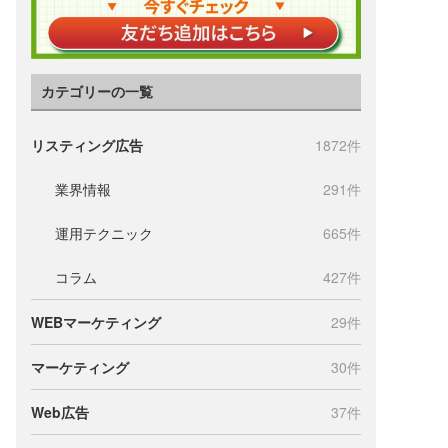
カテゴリーの一覧
リスティング広告
1872件
業界情報
291件
運用テクニック
665件
コラム
427件
WEBマーケティング
29件
モ
マーケティング
30件
Web広告
37件