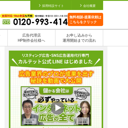
採用特設サイト
会社概要
無料相談•提案依頼は
こちらをクリック
を
広告代理店
お申し込みから
HP制作会社様へ
運用開始までの流れ
日
日