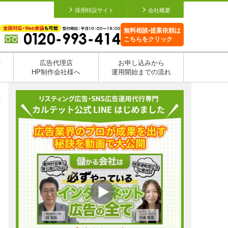
採用特設サイト
会社概要
無料相談•提案依頼は
こちらをクリック
を
広告代理店
お申し込みから
HP制作会社様へ
運用開始までの流れ
日
日