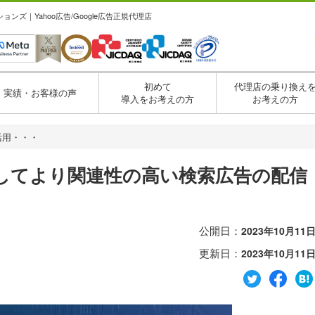
ズ｜Yahoo広告/Google広告正規代理店
初めて
代理店の乗り換え
実績・お客様の声
導入をお考えの方
お考えの方
を活用・・・
活用してより関連性の高い検索広告の配信
公開日：
2023年10月11
更新日：
2023年10月11