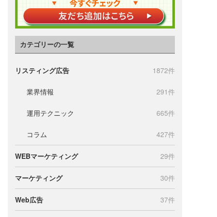
カテゴリーの一覧
リスティング広告
1872件
業界情報
291件
運用テクニック
665件
コラム
427件
WEBマーケティング
29件
マーケティング
30件
Web広告
37件