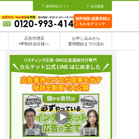
採用特設サイト
会社概要
無料相談•提案依頼は
こちらをクリック
を
広告代理店
お申し込みから
HP制作会社様へ
運用開始までの流れ
日
日