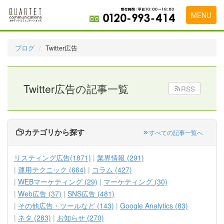
MENU
トップページ
ブログ
Twitter広告
料金表
実績・お客様の声
Twitter広告の記事一覧
RSS
初めて導入をお考えの方
代理店の乗り換えをお考えの方
カテゴリから探す
すべての記事一覧へ
広告代理店・HP制作会社様へ
リスティング広告(1871)
業界情報 (291)
お申し込みから運用開始までの流れ
運用テクニック (664)
コラム (427)
WEBマーケティング (29)
マーケティング (30)
会社概要
Web広告 (37)
SNS広告 (481)
お問い合わせ
その他広告・ツールなど (143)
Google Analytics (83)
ネタ (283)
お知らせ (270)