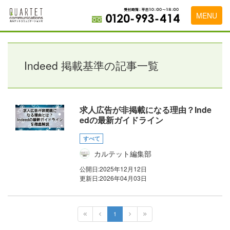
MENU
トップページ
料金表
Indeed 掲載基準の記事一覧
実績・お客様の声
初めて導入をお考えの方
求人広告が非掲載になる理由？Inde
edの最新ガイドライン
代理店の乗り換えをお考えの方
すべて
広告代理店・HP制作会社様へ
カルテット編集部
お申し込みから運用開始までの流れ
公開日:
2025年12月12日
更新日:
2026年04月03日
会社概要
お問い合わせ
1