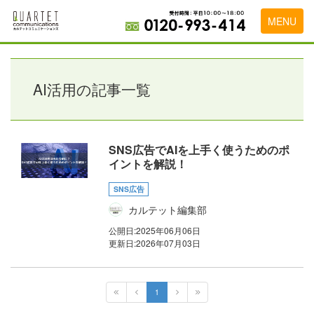
MENU
トップページ
料金表
AI活用の記事一覧
実績・お客様の声
初めて導入をお考えの方
SNS広告でAIを上手く使うためのポ
イントを解説！
代理店の乗り換えをお考えの方
SNS広告
広告代理店・HP制作会社様へ
カルテット編集部
お申し込みから運用開始までの流れ
公開日:
2025年06月06日
更新日:
2026年07月03日
会社概要
お問い合わせ
1