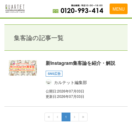
MENU
トップページ
料金表
集客論の記事一覧
実績・お客様の声
初めて導入をお考えの方
新Instagram集客論を紹介・解説
代理店の乗り換えをお考えの方
SNS広告
カルテット編集部
広告代理店・HP制作会社様へ
公開日:
2026年07月03日
お申し込みから運用開始までの流れ
更新日:
2026年07月03日
会社概要
1
お問い合わせ