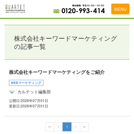
MENU
トップページ
料金表
株式会社キーワードマーケティング
の記事一覧
実績・お客様の声
初めて導入をお考えの方
株式会社キーワードマーケティングをご紹介
代理店の乗り換えをお考えの方
WEBマーケティング
広告代理店・HP制作会社様へ
カルテット編集部
お申し込みから運用開始までの流れ
公開日:
2026年07月01日
更新日:
2026年07月01日
会社概要
お問い合わせ
1