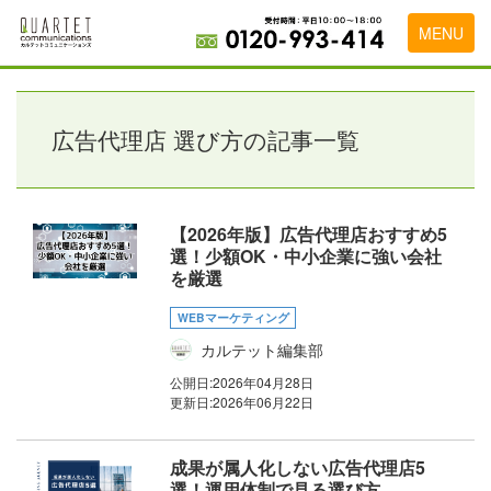
MENU
トップページ
料金表
広告代理店 選び方の記事一覧
実績・お客様の声
初めて導入をお考えの方
【2026年版】広告代理店おすすめ5
選！少額OK・中小企業に強い会社
代理店の乗り換えをお考えの方
を厳選
広告代理店・HP制作会社様へ
WEBマーケティング
カルテット編集部
お申し込みから運用開始までの流れ
公開日:
2026年04月28日
会社概要
更新日:
2026年06月22日
お問い合わせ
成果が属人化しない広告代理店5
選！運用体制で見る選び方