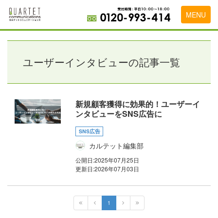
MENU
トップページ
料金表
ユーザーインタビューの記事一覧
実績・お客様の声
初めて導入をお考えの方
新規顧客獲得に効果的！ユーザーイ
ンタビューをSNS広告に
代理店の乗り換えをお考えの方
SNS広告
広告代理店・HP制作会社様へ
カルテット編集部
お申し込みから運用開始までの流れ
公開日:
2025年07月25日
更新日:
2026年07月03日
会社概要
お問い合わせ
1