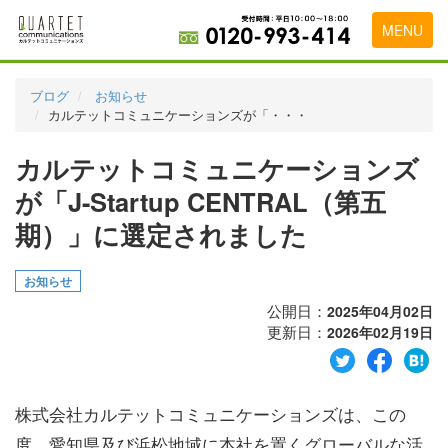
MENU
トップページ
ブログ
お知らせ
カルテットコミュニケーションズが「・・・
料金表
カルテットコミュニケーションズ
実績・お客様の声
が「J-Startup CENTRAL（第五
初めて導入をお考えの方
期）」に選定されました
代理店の乗り換えをお考えの方
お知らせ
広告代理店・HP制作会社様へ
公開日：
2025年04月02日
お申し込みから運用開始までの流れ
更新日：
2026年02月19日
会社概要
お問い合わせ
株式会社カルテットコミュニケーションズは、この
度、愛知県及び浜松地域に本社を置くグローバルな活